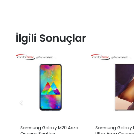
İlgili Sonuçlar
Samsung Galaxy M20 Arıza
Samsung Galaxy 
Onarımı Fiyatları
Ultra Arıza Onarımı