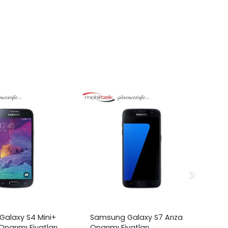
alaxy S4 Mini+
Samsung Galaxy S7 Arıza
Sa
Onarımı Fiyatları
Onarımı Fiyatları
Ar