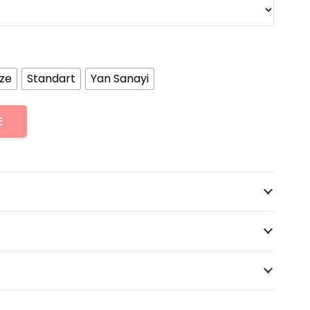
ize
Standart
Yan Sanayi
E