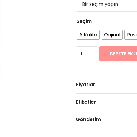
Seçim
A Kalite
Orijinal
Rev
Samsung
SEPETE EKL
Galaxy
J5
Pro
Fiyatlar
Arıza
Onarımı
Etiketler
Fiyatları
adet
Gönderim