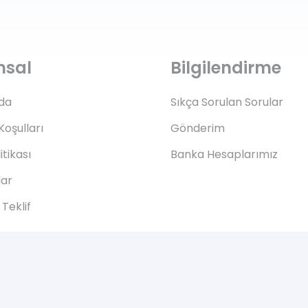
msal
Bilgilendirme
da
Sıkça Sorulan Sorular
Koşulları
Gönderim
litikası
Banka Hesaplarımız
lar
Teklif