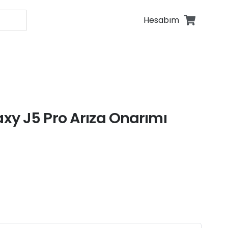
Hesabım
fonu Tamiri
fonu Tamiri
y J5 Pro Arıza Onarımı