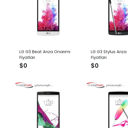
LG G3 Beat Arıza Onarımı
LG G3 Stylus Arıza
Fiyatları
Fiyatları
$
0
$
0