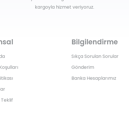
kargoyla hizmet veriyoruz.
msal
Bilgilendirme
da
Sıkça Sorulan Sorular
Koşulları
Gönderim
litikası
Banka Hesaplarımız
lar
Teklif