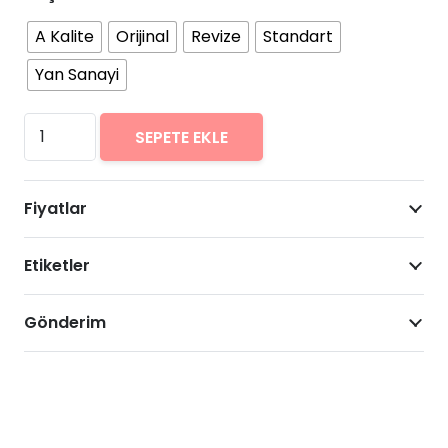
A Kalite
Orijinal
Revize
Standart
Yan Sanayi
Samsung
SEPETE EKLE
Galaxy
A40
Fiyatlar
Arıza
Onarımı
Etiketler
Fiyatları
adet
Gönderim