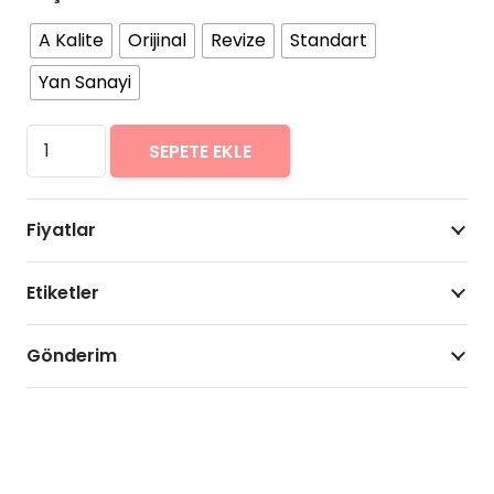
A Kalite
Orijinal
Revize
Standart
Yan Sanayi
Samsung
SEPETE EKLE
Galaxy
J2
Fiyatlar
Core
Arıza
Etiketler
Onarımı
Fiyatları
adet
Gönderim