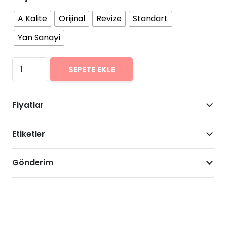
A Kalite
Orijinal
Revize
Standart
Yan Sanayi
Huawei
SEPETE EKLE
GR5
Arıza
Fiyatlar
Onarımı
Fiyatları
Etiketler
adet
Gönderim