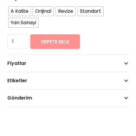
A Kalite
Orijinal
Revize
Standart
Yan Sanayi
Huawei
SEPETE EKLE
Nova
6
Fiyatlar
Arıza
Onarımı
Etiketler
Fiyatları
adet
Gönderim