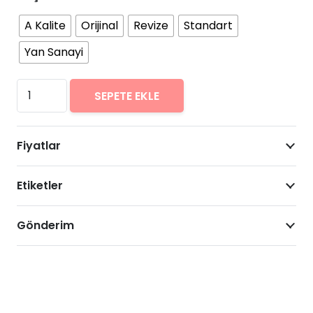
A Kalite
Orijinal
Revize
Standart
Yan Sanayi
Huawei
SEPETE EKLE
P40
Lite
Fiyatlar
E
Arıza
Etiketler
Onarımı
Fiyatları
adet
Gönderim