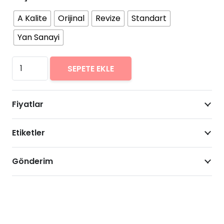
A Kalite
Orijinal
Revize
Standart
Yan Sanayi
General
SEPETE EKLE
Mobile
GM
Fiyatlar
6
ds
Etiketler
Arıza
Onarımı
Fiyatları
Gönderim
adet