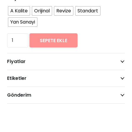
A Kalite
Orijinal
Revize
Standart
Yan Sanayi
General
SEPETE EKLE
Mobile
GM
Fiyatlar
9
Go
Etiketler
Arıza
Onarımı
Fiyatları
Gönderim
adet