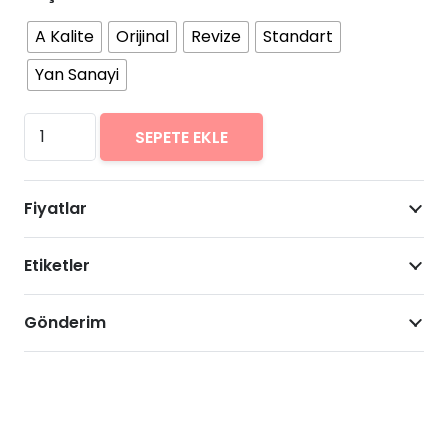
A Kalite
Orijinal
Revize
Standart
Yan Sanayi
General
SEPETE EKLE
Mobile
GM
Fiyatlar
20
Arıza
Etiketler
Onarımı
Fiyatları
adet
Gönderim