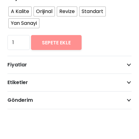
A Kalite
Orijinal
Revize
Standart
Yan Sanayi
Xiaomi
SEPETE EKLE
Redmi
Note
Fiyatlar
9
Arıza
Etiketler
Onarımı
Fiyatları
adet
Gönderim