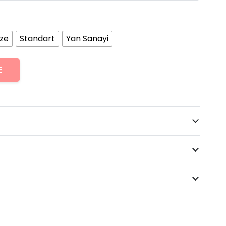
ize
Standart
Yan Sanayi
E