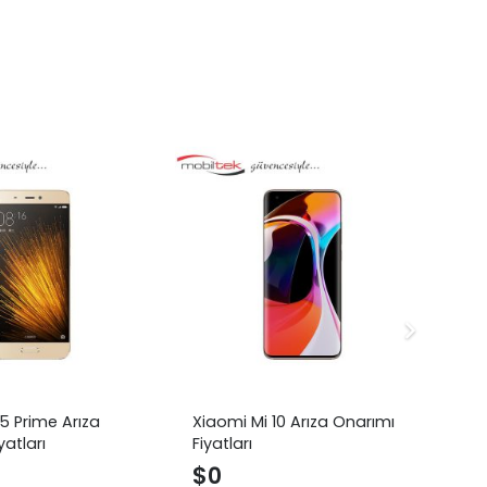
5 Prime Arıza
Xiaomi Mi 10 Arıza Onarımı
Xi
yatları
Fiyatları
Ar
$
0
$