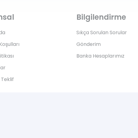
msal
Bilgilendirme
da
Sıkça Sorulan Sorular
Koşulları
Gönderim
litikası
Banka Hesaplarımız
lar
Teklif
© 2005-2021 mobiltek | Tüm hakları saklıdır.