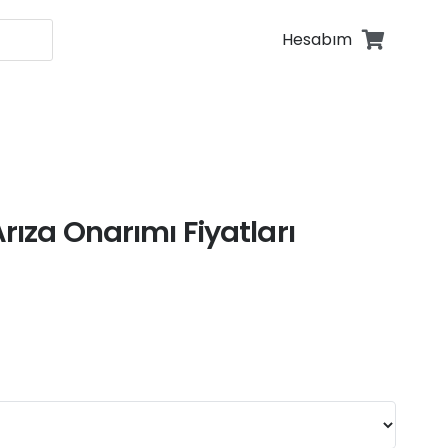
Hesabım
fonu Tamiri
fonu Tamiri
rıza Onarımı Fiyatları