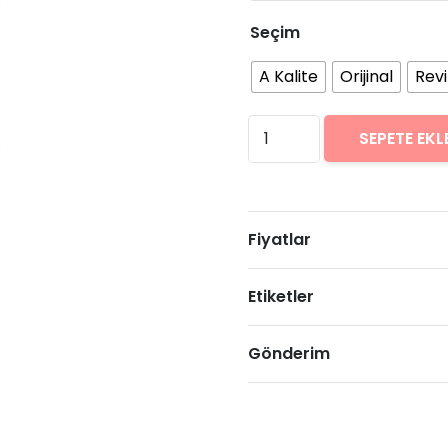
Seçim
A Kalite
Orijinal
Rev
Xiaomi
SEPETE EKL
Mi
A3
Arıza
Fiyatlar
Onarımı
Fiyatları
Etiketler
adet
Gönderim