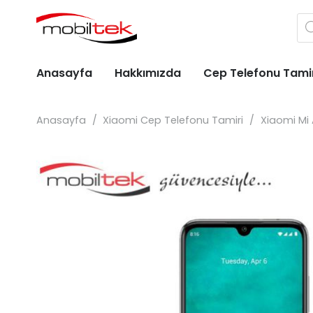
Pr
se
Anasayfa
Hakkımızda
Cep Telefonu Tami
Apple iPhone Cep Telefonu Tami
Huawei Cep Telefonu Tami
General Mobile Cep Telefonu Tami
Casper Cep Telefonu Tami
Alcatel Cep Telefonu Tamiri
Anasayfa
/
Xiaomi Cep Telefonu Tamiri
/
Xiaomi Mi 