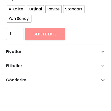
A Kalite
Orijinal
Revize
Standart
Yan Sanayi
Xiaomi
SEPETE EKLE
Mi
Mix
Fiyatlar
3
Arıza
Etiketler
Onarımı
Fiyatları
adet
Gönderim