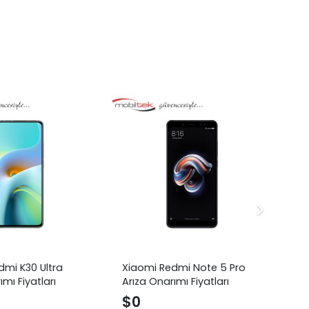
dmi K30 Ultra
Xiaomi Redmi Note 5 Pro
Xi
mı Fiyatları
Arıza Onarımı Fiyatları
On
$
0
$