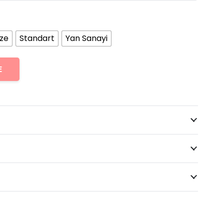
ize
Standart
Yan Sanayi
E