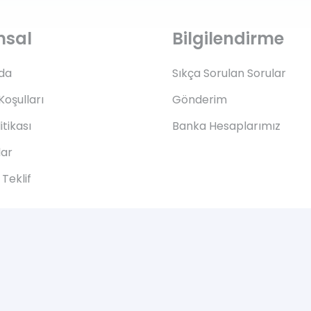
msal
Bilgilendirme
da
Sıkça Sorulan Sorular
Koşulları
Gönderim
litikası
Banka Hesaplarımız
lar
Teklif
© 2005-2021 mobiltek | Tüm hakları saklıdır.