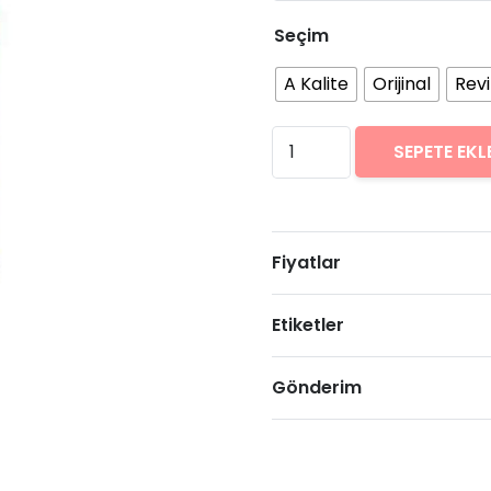
Seçim
A Kalite
Orijinal
Rev
Xiaomi
SEPETE EKL
Mi
8
Pro
Fiyatlar
Arıza
Onarımı
Etiketler
Fiyatları
adet
Gönderim