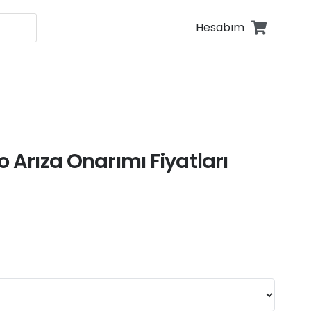
Hesabım
fonu Tamiri
fonu Tamiri
o Arıza Onarımı Fiyatları