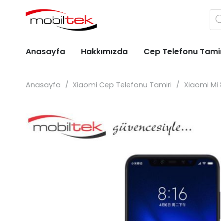
Pr
se
Anasayfa
Hakkımızda
Cep Telefonu Tami
Apple iPhone Cep Telefonu Tami
Huawei Cep Telefonu Tami
General Mobile Cep Telefonu Tami
Casper Cep Telefonu Tami
Alcatel Cep Telefonu Tamiri
Anasayfa
/
Xiaomi Cep Telefonu Tamiri
/
Xiaomi Mi 