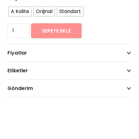
A Kalite
Orijinal
Standart
Samsung
SEPETE EKLE
Galaxy
S6
Fiyatlar
Edge+
Plus
Etiketler
Arıza
Onarımı
Fiyatları
Gönderim
adet