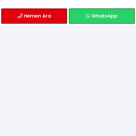
Bilgilendirme
Hemen Ara
WhatsApp
Sıkça Sorulan Sorular
Gönderim
Banka Hesaplarımız
İletişim
Atatürk Mahallesi Alemdağ Caddesi Paşadayı
Çıkmazı Sokak No: 6/A
Ümraniye/İstanbul
0549 765 24 65
info@mobiltekgsm.com
© 2005-2021 mobiltek | Tüm hakları saklıdır.