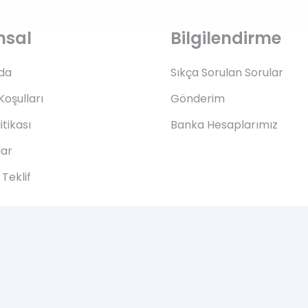
msal
Bilgilendirme
da
Sıkça Sorulan Sorular
Koşulları
Gönderim
litikası
Banka Hesaplarımız
lar
Teklif
© 2005-2021 mobiltek | Tüm hakları saklıdır.