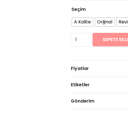
Seçim
A Kalite
Orijinal
Rev
Samsung
SEPETE EKL
Galaxy
J8
Arıza
Fiyatlar
Onarımı
Fiyatları
Etiketler
adet
Gönderim