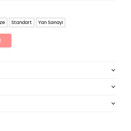
ize
Standart
Yan Sanayi
E