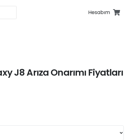
Hesabım
fonu Tamiri
fonu Tamiri
y J8 Arıza Onarımı Fiyatları