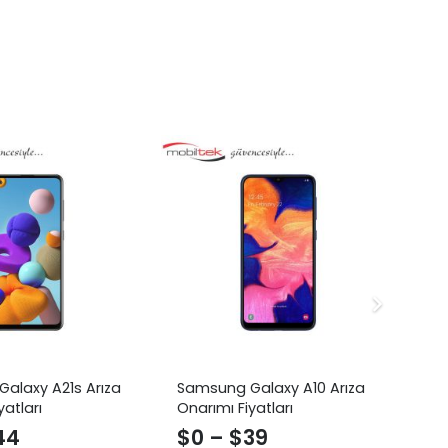
alaxy A21s Arıza
Samsung Galaxy A10 Arıza
Sa
yatları
Onarımı Fiyatları
Ar
44
$
0
–
$
39
$