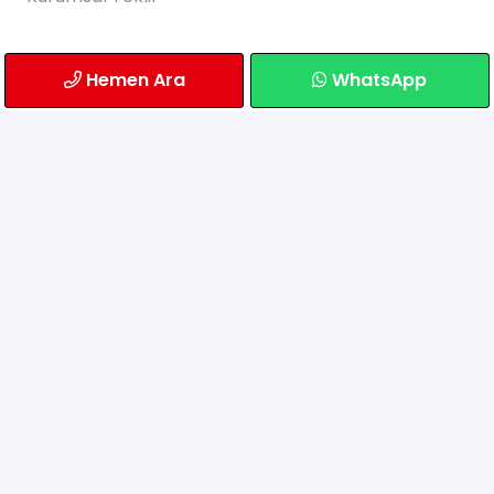
Bilgilendirme
Hemen Ara
WhatsApp
Sıkça Sorulan Sorular
Gönderim
Banka Hesaplarımız
İletişim
Atatürk Mahallesi Alemdağ Caddesi Paşadayı
Çıkmazı Sokak No: 6/A
Ümraniye/İstanbul
0549 765 24 65
info@mobiltekgsm.com