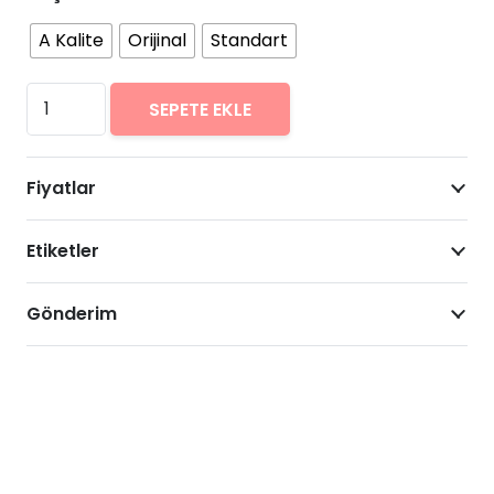
A Kalite
Orijinal
Standart
Samsung
SEPETE EKLE
Galaxy
J6+
Fiyatlar
Plus
Arıza
Etiketler
Onarımı
Fiyatları
adet
Gönderim