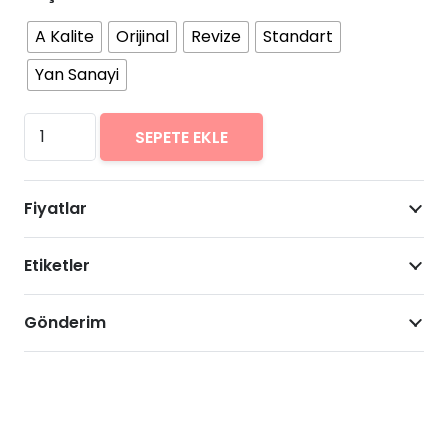
A Kalite
Orijinal
Revize
Standart
Yan Sanayi
Samsung
SEPETE EKLE
Galaxy
J2
Fiyatlar
(2016)
Arıza
Etiketler
Onarımı
Fiyatları
adet
Gönderim