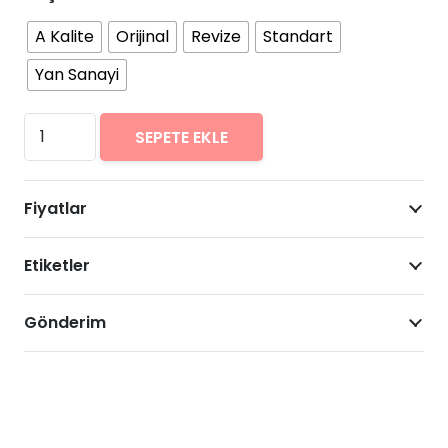
A Kalite
Orijinal
Revize
Standart
Yan Sanayi
Samsung
SEPETE EKLE
Galaxy
Grand
Fiyatlar
Prime
Arıza
Etiketler
Onarımı
Fiyatları
adet
Gönderim