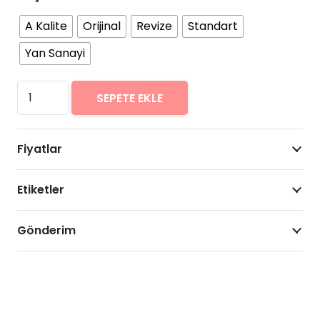
A Kalite
Orijinal
Revize
Standart
Yan Sanayi
Samsung
SEPETE EKLE
Galaxy
S3
Fiyatlar
Neo
Arıza
Etiketler
Onarımı
Fiyatları
adet
Gönderim