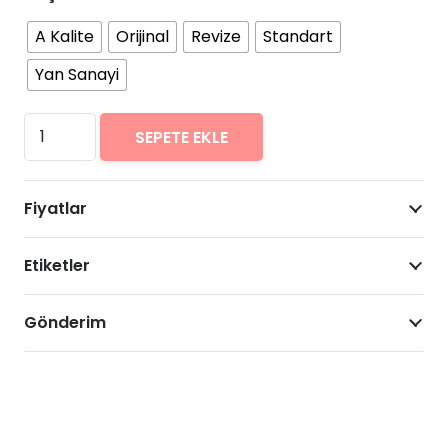
A Kalite
Orijinal
Revize
Standart
Yan Sanayi
Oppo
SEPETE EKLE
A12s
Arıza
Fiyatlar
Onarımı
Fiyatları
Etiketler
adet
Gönderim