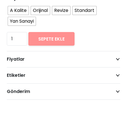
A Kalite
Orijinal
Revize
Standart
Yan Sanayi
Oppo
SEPETE EKLE
Reno
4
Fiyatlar
Arıza
Onarımı
Etiketler
Fiyatları
adet
Gönderim