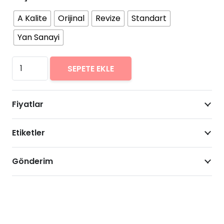
A Kalite
Orijinal
Revize
Standart
Yan Sanayi
Lenovo
SEPETE EKLE
K5
(2018)
Fiyatlar
Arıza
Onarımı
Etiketler
Fiyatları
adet
Gönderim