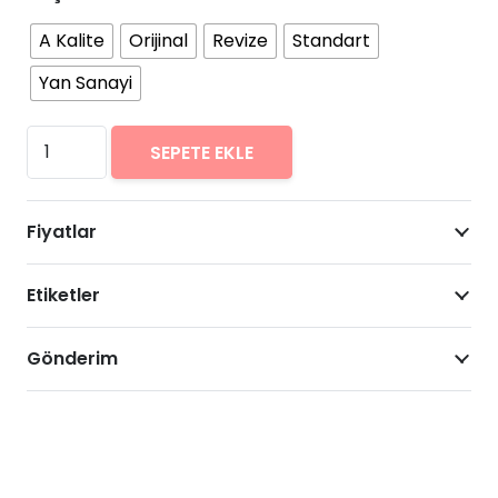
A Kalite
Orijinal
Revize
Standart
Yan Sanayi
Lenovo
SEPETE EKLE
A7010
Arıza
Fiyatlar
Onarımı
Fiyatları
Etiketler
adet
Gönderim