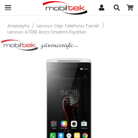
search
Anasayfa
/
Lenovo Cep Telefonu Tamiri
/
Lenovo A7010 Arıza Onarımı Fiyatları