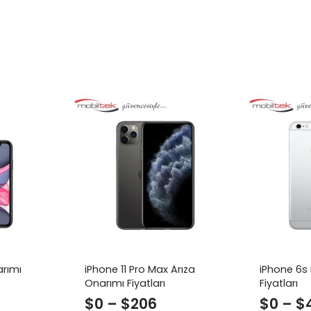
arımı
iPhone 11 Pro Max Arıza
iPhone 6s 
Onarımı Fiyatları
Fiyatları
$
0
–
$
206
$
0
–
$