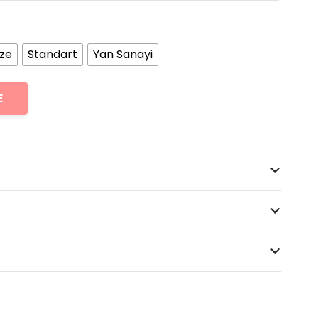
ize
Standart
Yan Sanayi
E