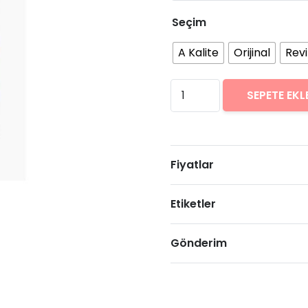
Seçim
A Kalite
Orijinal
Rev
iPhone
SEPETE EKL
XS
Max
Arıza
Fiyatlar
Onarımı
Fiyatları
Etiketler
adet
Gönderim