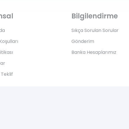
msal
Bilgilendirme
da
Sıkça Sorulan Sorular
Koşulları
Gönderim
litikası
Banka Hesaplarımız
lar
Teklif
© 2005-2021 mobiltek | Tüm hakları saklıdır.