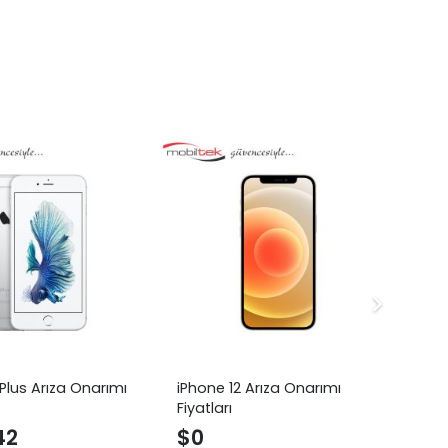
Plus Arıza Onarımı
iPhone 12 Arıza Onarımı
iPh
Fiyatları
On
42
$
0
$