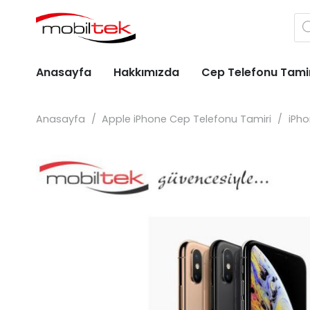
Pr
se
Anasayfa
Hakkımızda
Cep Telefonu Tami
Apple iPhone Cep Telefonu Tami
Huawei Cep Telefonu Tami
General Mobile Cep Telefonu Tami
Casper Cep Telefonu Tami
Alcatel Cep Telefonu Tamiri
Anasayfa
/
Apple iPhone Cep Telefonu Tamiri
/
iPho