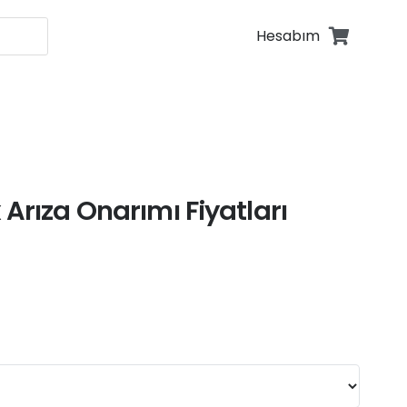
Hesabım
fonu Tamiri
fonu Tamiri
Arıza Onarımı Fiyatları