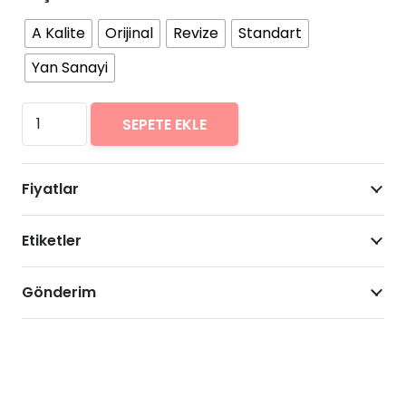
A Kalite
Orijinal
Revize
Standart
Yan Sanayi
iPhone
SEPETE EKLE
5c
Arıza
Fiyatlar
Onarımı
Fiyatları
Etiketler
adet
Gönderim