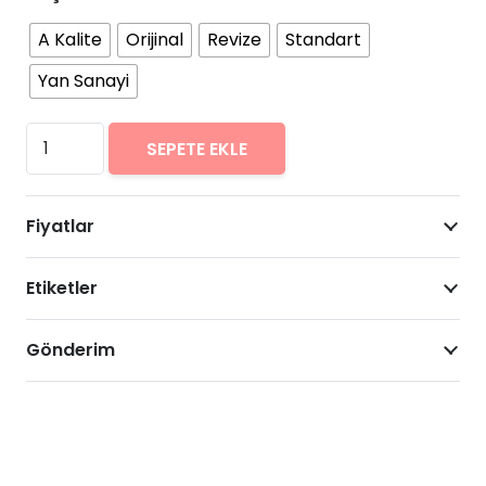
A Kalite
Orijinal
Revize
Standart
Yan Sanayi
Huawei
SEPETE EKLE
Honor
6
Fiyatlar
Arıza
Onarımı
Etiketler
Fiyatları
adet
Gönderim