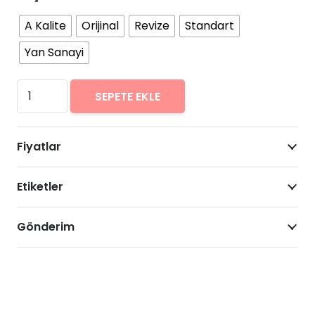
A Kalite
Orijinal
Revize
Standart
Yan Sanayi
Casper
SEPETE EKLE
VIA
V5
Fiyatlar
Arıza
Onarımı
Etiketler
Fiyatları
adet
Gönderim