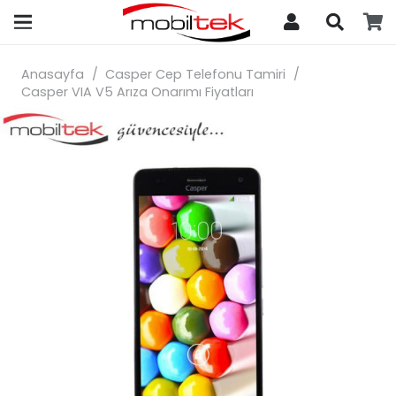
search
Anasayfa
/
Casper Cep Telefonu Tamiri
/
Casper VIA V5 Arıza Onarımı Fiyatları