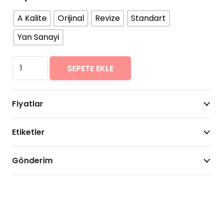
A Kalite
Orijinal
Revize
Standart
Yan Sanayi
Casper
SEPETE EKLE
VIA
P1
Fiyatlar
Arıza
Onarımı
Etiketler
Fiyatları
adet
Gönderim