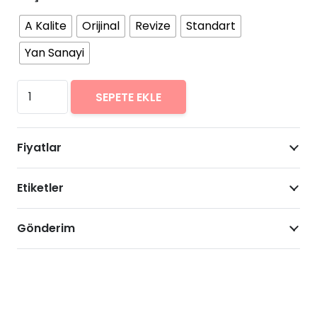
A Kalite
Orijinal
Revize
Standart
Yan Sanayi
Vestel
SEPETE EKLE
Venus
V3
Fiyatlar
5020
Arıza
Etiketler
Onarımı
Fiyatları
adet
Gönderim