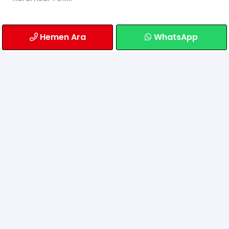
Bilgilendirme
Hemen Ara
WhatsApp
Sıkça Sorulan Sorular
Gönderim
Banka Hesaplarımız
İletişim
Atatürk Mahallesi Alemdağ Caddesi Paşadayı
Çıkmazı Sokak No: 6/A
Ümraniye/İstanbul
0549 765 24 65
info@mobiltekgsm.com