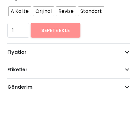
A Kalite
Orijinal
Revize
Standart
Samsung
SEPETE EKLE
Galaxy
J7
Fiyatlar
Arıza
Onarımı
Etiketler
Fiyatları
adet
Gönderim