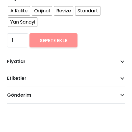
A Kalite
Orijinal
Revize
Standart
Yan Sanayi
Samsung
SEPETE EKLE
Galaxy
A7
Fiyatlar
(2018)
Arıza
Etiketler
Onarımı
Fiyatları
adet
Gönderim