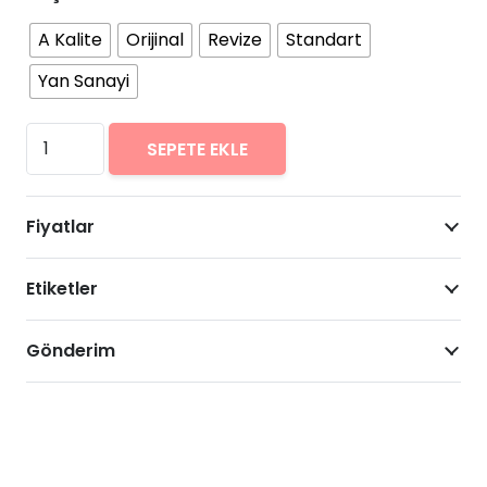
A Kalite
Orijinal
Revize
Standart
Yan Sanayi
Oppo
SEPETE EKLE
F11
Pro
Fiyatlar
Arıza
Onarımı
Etiketler
Fiyatları
adet
Gönderim