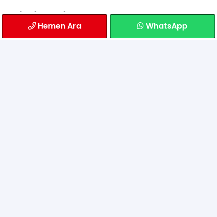
Bilgilendirme
Hemen Ara
WhatsApp
Sıkça Sorulan Sorular
Gönderim
Banka Hesaplarımız
İletişim
Atatürk Mahallesi Alemdağ Caddesi Paşadayı
Çıkmazı Sokak No: 6/A
Ümraniye/İstanbul
0549 765 24 65
info@mobiltekgsm.com
© 2005-2021 mobiltek | Tüm hakları saklıdır.