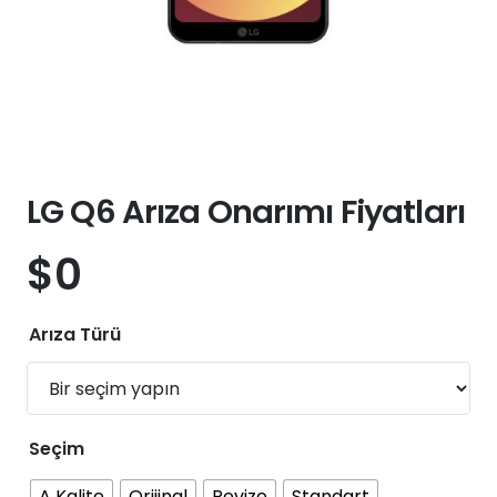
LG Q6 Arıza Onarımı Fiyatları
$
0
Arıza Türü
Seçim
A Kalite
Orijinal
Revize
Standart