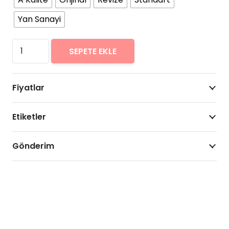
Yan Sanayi
LG
SEPETE EKLE
Q6
Arıza
Fiyatlar
Onarımı
Fiyatları
Etiketler
adet
Gönderim