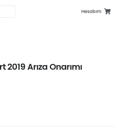
Hesabım
fonu Tamiri
fonu Tamiri
t 2019 Arıza Onarımı