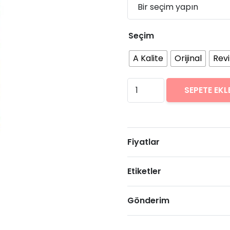
Seçim
A Kalite
Orijinal
Rev
Huawei
SEPETE EKL
P
Smart
2019
Fiyatlar
Arıza
Onarımı
Etiketler
Fiyatları
adet
Gönderim