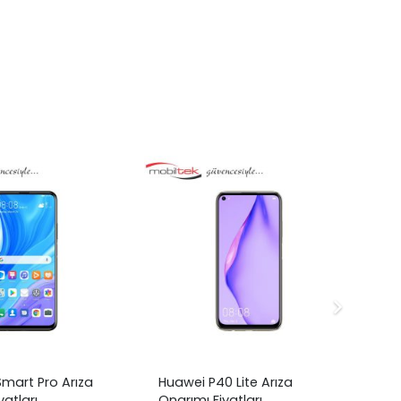
mart Pro Arıza
Huawei P40 Lite Arıza
Hu
yatları
Onarımı Fiyatları
On