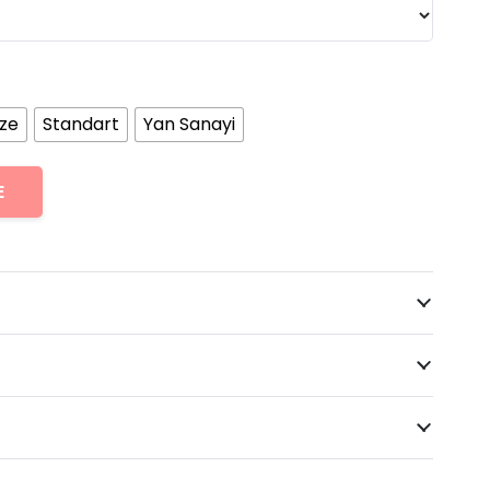
ize
Standart
Yan Sanayi
E