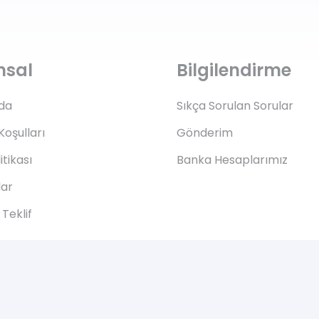
msal
Bilgilendirme
da
Sıkça Sorulan Sorular
Koşulları
Gönderim
litikası
Banka Hesaplarımız
lar
Teklif