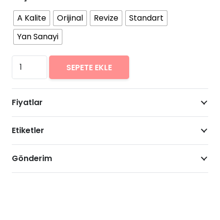
A Kalite
Orijinal
Revize
Standart
Yan Sanayi
Xiaomi
SEPETE EKLE
Mi
Note
Fiyatlar
10
Pro
Etiketler
Arıza
Onarımı
Fiyatları
Gönderim
adet