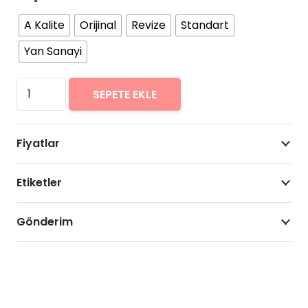
A Kalite
Orijinal
Revize
Standart
Yan Sanayi
Xiaomi
SEPETE EKLE
Mi
8
Fiyatlar
Lite
Arıza
Etiketler
Onarımı
Fiyatları
adet
Gönderim