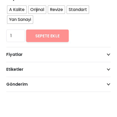
A Kalite
Orijinal
Revize
Standart
Yan Sanayi
Casper
SEPETE EKLE
VIA
M3
Fiyatlar
Arıza
Onarımı
Etiketler
Fiyatları
adet
Gönderim